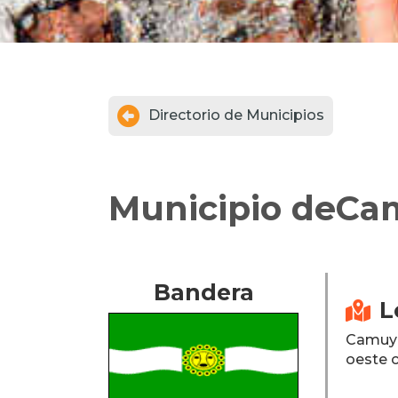

Directorio de Municipios
Municipio de
Ca
Bandera
L

Camuy e
oeste c