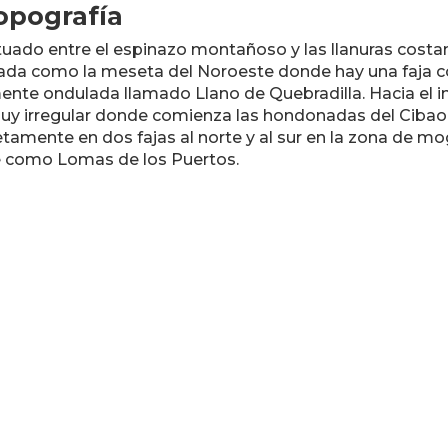
opografía
tuado entre el espinazo montañoso y las llanuras costa
ada como la meseta del Noroeste donde hay una faja c
ente ondulada llamado Llano de Quebradilla. Hacia el in
y irregular donde comienza las hondonadas del Cibao. 
amente en dos fajas al norte y al sur en la zona de mo
 como Lomas de los Puertos.
enombre
Romántica, Ciudad de los Areneros y Ciudad del Sol Ta
atos Generales
In

tilicio:
Direc
muyanos
P.O. 
rono:
Teléf
 José
(787)