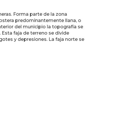
neras. Forma parte de la zona
ostera predominantemente llana, o
terior del municipio la topografía se
Esta faja de terreno se divide
gotes y depresiones. La faja norte se
ino
formación de Contacto
ción Postal:
Box 539 Camuy, P.R. 00627-0539
ono:
 898-2160