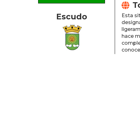
T

Escudo
Esta si
design
ligeram
hace mu
complet
conoce
Mapa del
R

Pueblo
Ciudad 
D

Gen
Ca
Pat
San