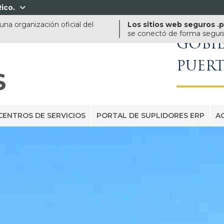
ico.

na organización oficial del
Los sitios web seguros .
se conectó de forma segura 
GOBI
PUER
S
CENTROS DE SERVICIOS
PORTAL DE SUPLIDORES ERP
A