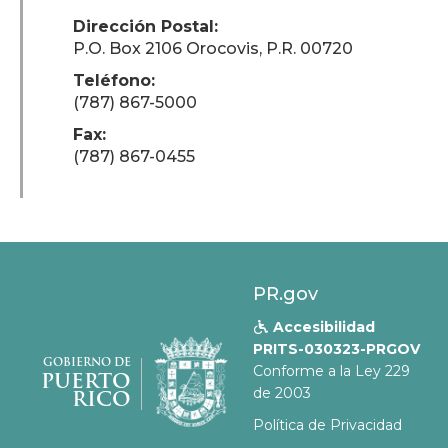
Dirección Postal:
P.O. Box 2106 Orocovis, P.R. 00720
Teléfono:
(787) 867-5000
Fax:
(787) 867-0455
PR.gov
Accesibilidad

PRITS-030323-PRGOV
GOBIERNO DE
Conforme a la Ley 229
PUERTO
de 2003
RICO
Política de Privacidad