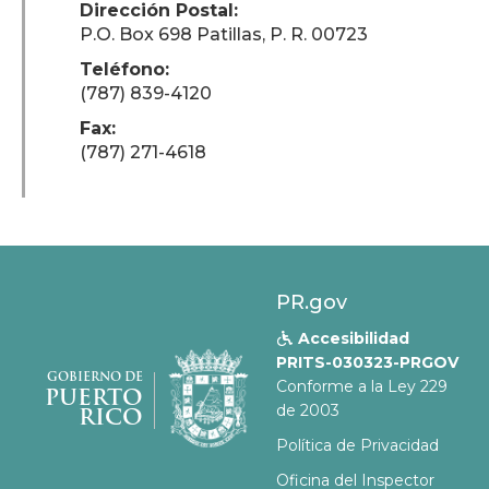
Dirección Postal:
P.O. Box 698 Patillas, P. R. 00723
Teléfono:
(787) 839-4120
Fax:
(787) 271-4618
PR.gov
Accesibilidad

PRITS-030323-PRGOV
GOBIERNO DE
Conforme a la Ley 229
PUERTO
de 2003
RICO
Política de Privacidad
Oficina del Inspector